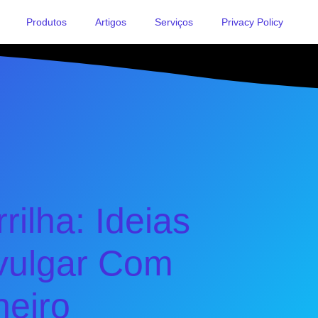
Produtos
Artigos
Serviços
Privacy Policy
ilha: Ideias
ivulgar Com
heiro