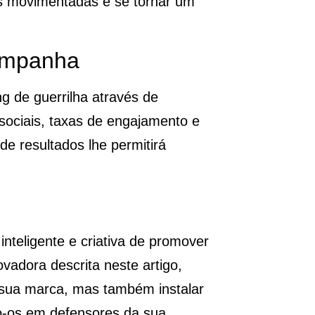
as movimentadas e se tornar um
ampanha
 de guerrilha através de
ociais, taxas de engajamento e
e resultados lhe permitirá
inteligente e criativa de promover
adora descrita neste artigo,
 sua marca, mas também instalar
do-os em defensores da sua